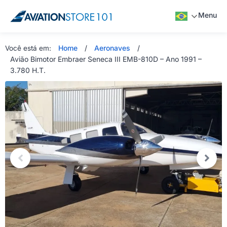
Menu
Home
/
Aeronaves
/
Você está em:
Avião Bimotor Embraer Seneca III EMB-810D – Ano 1991 –
3.780 H.T.