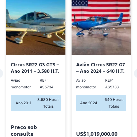
Cirrus SR22 G3 GTS –
Avião Cirrus SR22 G7
Ano 2011 – 3.580 H.T.
– Ano 2024 – 640 H.T.
Avião
REF:
Avião
REF:
monomotor
AS5734
monomotor
AS5733
3.580 Horas
640 Horas
Ano 2011
Ano 2024
Totais
Totais
Preço sob
consulta
US$1,019,000.00