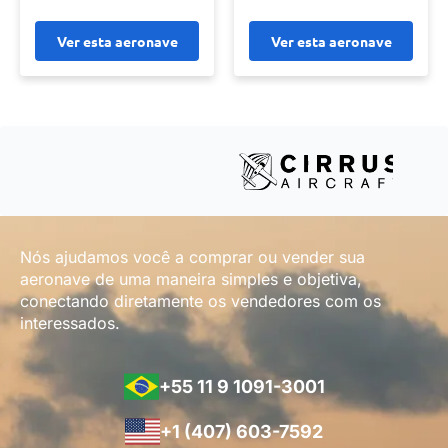
Ver esta aeronave
Ver esta aeronave
Nós ajudamos você a comprar ou vender sua
aeronave de uma maneira simples e objetiva,
conectando diretamente os vendedores com os
interessados.
+55 11 9 1091-3001
+1 (407) 603-7592