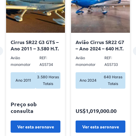
Cirrus SR22 G3 GTS –
Avião Cirrus SR22 G7
Ano 2011 – 3.580 H.T.
– Ano 2024 – 640 H.T.
Avião
REF:
Avião
REF:
monomotor
AS5734
monomotor
AS5733
3.580 Horas
640 Horas
Ano 2011
Ano 2024
Totais
Totais
Preço sob
consulta
US$1,019,000.00
Ver esta aeronave
Ver esta aeronave