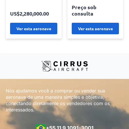
Preço sob
Preço sob
consulta
consulta
Ver esta aeronave
Ver esta aeronave
Nós ajudamos você a comprar ou vender sua
aeronave de uma maneira simples e objetiva,
conectando diretamente os vendedores com os
interessados.
+55 11 9 1091-3001