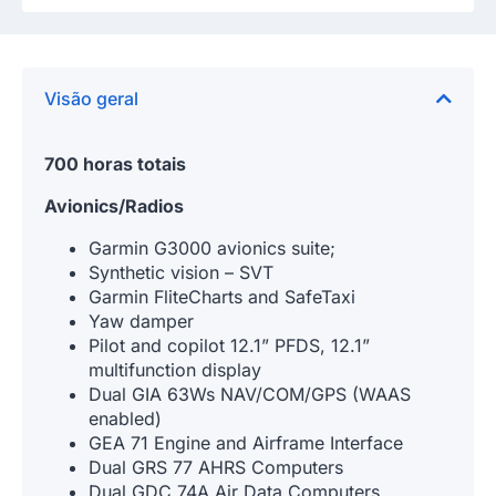
Visão geral
700 horas totais
Avionics/Radios
Garmin G3000 avionics suite;
Synthetic vision – SVT
Garmin FliteCharts and SafeTaxi
Yaw damper
Pilot and copilot 12.1” PFDS, 12.1”
multifunction display
Dual GIA 63Ws NAV/COM/GPS (WAAS
enabled)
GEA 71 Engine and Airframe Interface
Dual GRS 77 AHRS Computers
Dual GDC 74A Air Data Computers