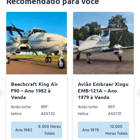
Recomendado para você
Avião Embraer Xingu
Beechcraft King Air
EMB-121A – Ano
C90A – Ano 1999 à
1979 à Venda
Venda
Avião turbo
REF:
Avião turbo
REF:
hélice
AS5731
hélice
AS5725
12.000
8.400
Ano 1979
Ano 1999
Horas Totais
Horas Totais