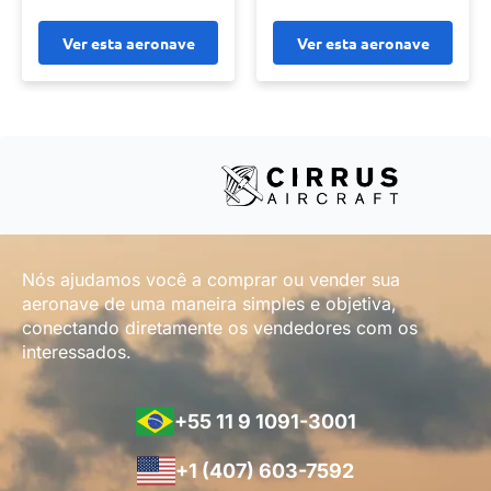
Ver esta aeronave
Ver esta aeronave
Nós ajudamos você a comprar ou vender sua
aeronave de uma maneira simples e objetiva,
conectando diretamente os vendedores com os
interessados.
+55 11 9 1091-3001
+1 (407) 603-7592