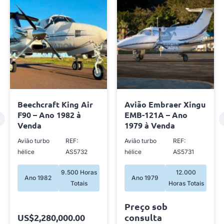
Beechcraft King Air
Avião Embraer Xingu
F90 – Ano 1982 à
EMB-121A – Ano
Venda
1979 à Venda
Avião turbo
REF:
Avião turbo
REF:
hélice
AS5732
hélice
AS5731
9.500 Horas
12.000
Ano 1982
Ano 1979
Totais
Horas Totais
Preço sob
US$2,280,000.00
consulta