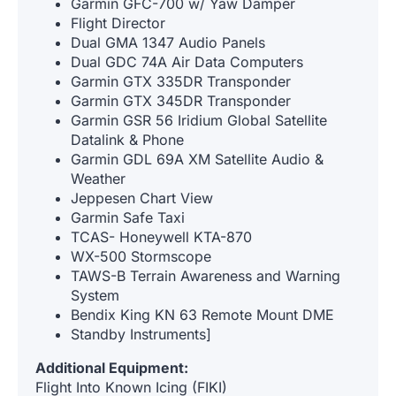
Garmin GFC-700 w/ Yaw Damper
Flight Director
Dual GMA 1347 Audio Panels
Dual GDC 74A Air Data Computers
Garmin GTX 335DR Transponder
Garmin GTX 345DR Transponder
Garmin GSR 56 Iridium Global Satellite
Datalink & Phone
Garmin GDL 69A XM Satellite Audio &
Weather
Jeppesen Chart View
Garmin Safe Taxi
TCAS- Honeywell KTA-870
WX-500 Stormscope
TAWS-B Terrain Awareness and Warning
System
Bendix King KN 63 Remote Mount DME
Standby Instruments]
Additional Equipment:
Flight Into Known Icing (FIKI)