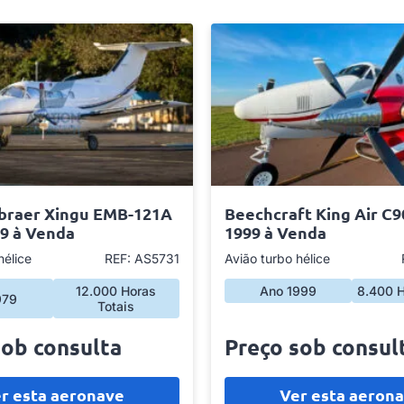
braer Xingu EMB-121A
Beechcraft King Air C9
79 à Venda
1999 à Venda
hélice
REF: AS5731
Avião turbo hélice
12.000 Horas
Ano 1999
8.400 H
979
Totais
sob consulta
Preço sob consul
r esta aeronave
Ver esta aeron