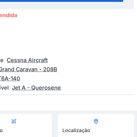
endida
te
Cessna Aircraft
Grand Caravan - 208B
T6A-140
vel
Jet A - Querosene
ão
Localização