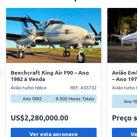
Beechcraft King Air F90 – Ano
Avião Em
1982 à Venda
– Ano 19
Avião turbo hélice
REF: AS5732
Avião turbo 
Ano 1982
9.500 Horas Totais
Ano 1
US$2,280,000.00
Preço 
Ver esta aeronave
Ve