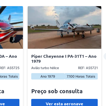
0A – Ano
Piper Cheyenne I PA-31T1 – Ano
1979
REF: AS5725
Avião turbo hélice
REF: AS5721
oras Totais
Ano 1979
7.100 Horas Totais
ta
Preço sob consulta
ave
Ver esta aeronave