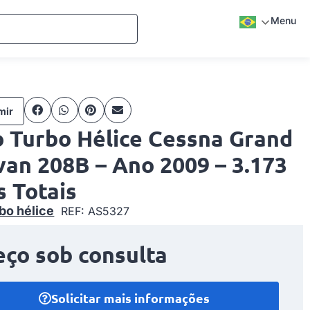
Menu
mir
o Turbo Hélice Cessna Grand
van 208B – Ano 2009 – 3.173
 Totais
bo hélice
REF: AS5327
eço sob consulta
Solicitar mais informações