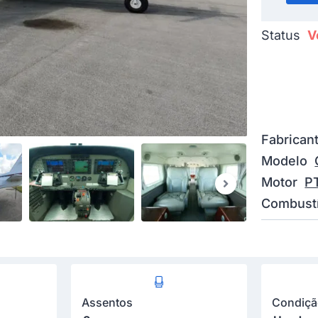
Status
V
Fabrican
Modelo
Motor
P
Combustí
Assentos
Condiç