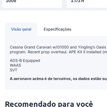
2009
3.173 H
Visão geral
Especificações
Cessna Grand Caravan w/G1000 and Yingling’s Oasis E
program. Recent prop overhaul. APE Kit II installed 
ADS-B Equipped
WAAS
SVT
A aer
onave acima é de terceiros, os dados estão suj
Recomendado para você