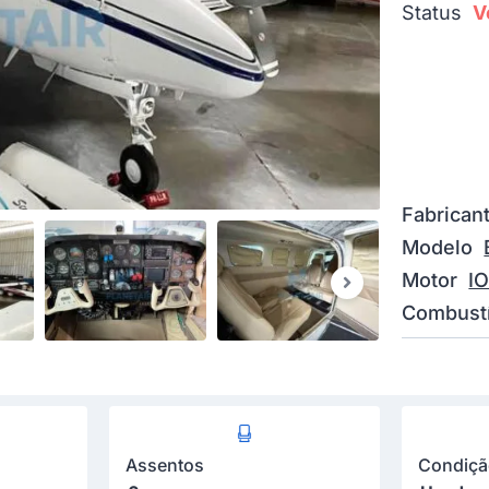
Status
V
Fabrican
Modelo
Motor
I
Combustí
Assentos
Condiç