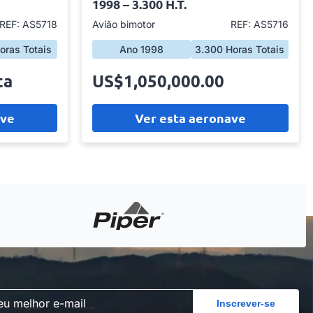
1998 – 3.300 H.T.
REF: AS5718
Avião bimotor
REF: AS5716
oras Totais
Ano 1998
3.300 Horas Totais
ta
US$1,050,000.00
ave
Ver esta aeronave
Inscrever-se