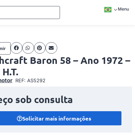
Menu
mir
hcraft Baron 58 – Ano 1972 –
 H.T.
motor
REF: AS5292
eço sob consulta
Solicitar mais informações