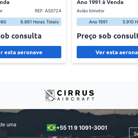
enda
Ano 1991 à Venda
or
REF: AS5724
Avião bimotor
980
9.861 Horas Totais
Ano 1991
5.910 H
sob consulta
Preço sob consul
r esta aeronave
Ver esta aeron
 de uma
+55 11 9 1091-3001