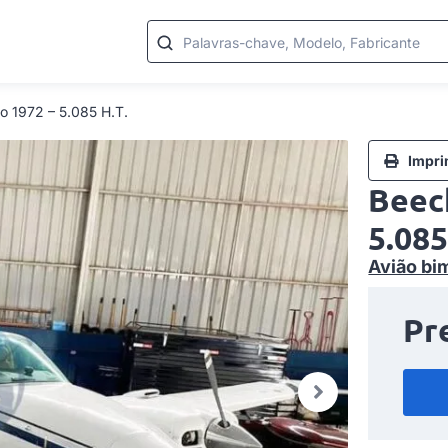
Palavras-chave, Modelo, Fabricante
o 1972 – 5.085 H.T.
Impri
Beec
5.085
Avião bi
Pr