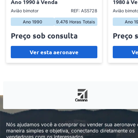
Ano 1990 à Venda
1980 à V
Avião bimotor
REF: AS5728
Avião bimot
Ano 1990
9.476 Horas Totais
Ano 1
Preço sob consulta
Preço 
Ver esta aeronave
Ve
Nós ajudamos você a comprar ou vender sua aeronave
maneira simples e objetiva, conectando diretamente os
vendedores com os interessados.