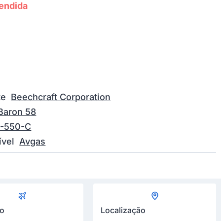
endida
te
Beechcraft Corporation
Baron 58
O-550-C
vel
Avgas
ão
Localização