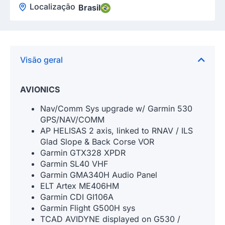
Localização
Brasil
Visão geral
AVIONICS
Nav/Comm Sys upgrade w/ Garmin 530
GPS/NAV/COMM
AP HELISAS 2 axis, linked to RNAV / ILS
Glad Slope & Back Corse VOR
Garmin GTX328 XPDR
Garmin SL40 VHF
Garmin GMA340H Audio Panel
ELT Artex ME406HM
Garmin CDI GI106A
Garmin Flight G500H sys
TCAD AVIDYNE displayed on G530 /