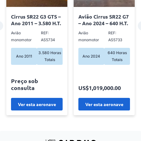
Avião Cirrus SR22 G7
Avião Beechcraft
– Ano 2024 – 640 H.T.
Bonanza G36 – Ano
2009 – 1.728 H.T.
Avião
REF:
Avião
REF:
monomotor
AS5733
monomotor
AS5730
640 Horas
Ano 2024
1.728 Horas
Totais
Ano 2009
Totais
Preço sob
US$1,019,000.00
consulta
Ver esta aeronave
Ver esta aeronave