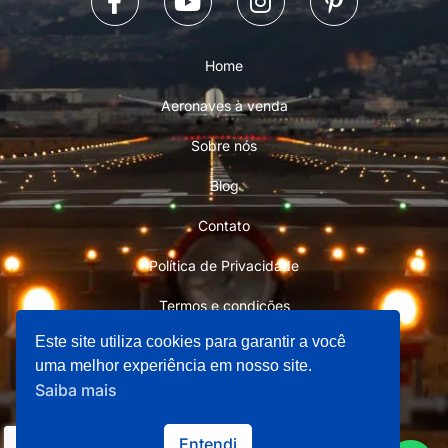
Home
Aeronaves à venda
Sobre nós
Blog
Contato
Política de Privacidade
Termos e condições
Este site utiliza cookies para garantir a você
uma melhor experiência em nosso site.
Saiba mais
Copyright © 2026 Aviation Store 101 - Todos os direitos
Entendi
reservados