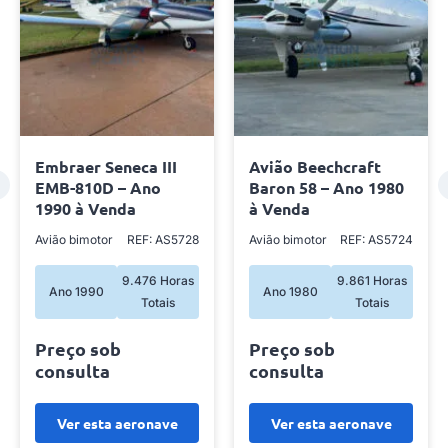
Embraer Seneca III
Avião Beechcraft
EMB-810D – Ano
Baron 58 – Ano 1980
1990 à Venda
à Venda
Avião bimotor
REF: AS5728
Avião bimotor
REF: AS5724
9.476 Horas
9.861 Horas
Ano 1990
Ano 1980
Totais
Totais
Preço sob
Preço sob
consulta
consulta
Ver esta aeronave
Ver esta aeronave