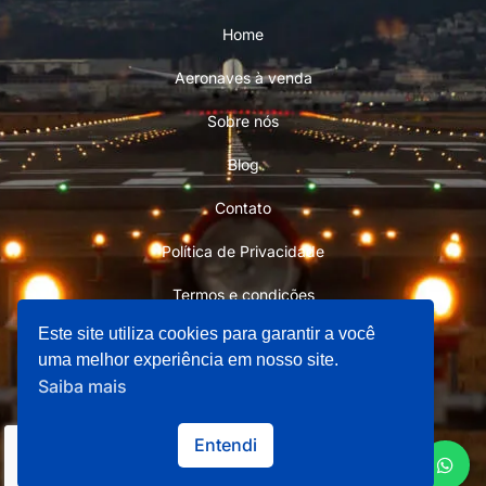
Home
Aeronaves à venda
Sobre nós
Blog
Contato
Política de Privacidade
Termos e condições
Este site utiliza cookies para garantir a você
uma melhor experiência em nosso site.
Saiba mais
Copyright © 2026 Aviation Store 101 - Todos os direitos
Entendi
reservados
Made by
Felipe