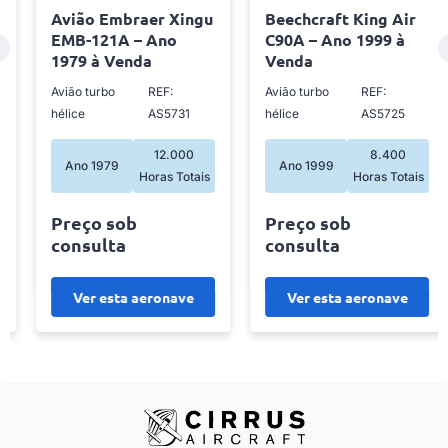
Avião Embraer Xingu
Beechcraft King Air
EMB-121A – Ano
C90A – Ano 1999 à
1979 à Venda
Venda
Avião turbo
REF:
Avião turbo
REF:
hélice
AS5731
hélice
AS5725
12.000
8.400
Ano 1979
Ano 1999
Horas Totais
Horas Totais
Preço sob
Preço sob
consulta
consulta
Ver esta aeronave
Ver esta aeronave