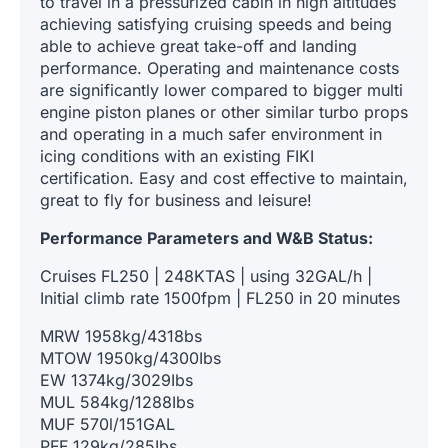
to travel in a pressurized cabin in high altitudes
achieving satisfying cruising speeds and being
able to achieve great take-off and landing
performance. Operating and maintenance costs
are significantly lower compared to bigger multi
engine piston planes or other similar turbo props
and operating in a much safer environment in
icing conditions with an existing FIKI
certification. Easy and cost effective to maintain,
great to fly for business and leisure!
Performance Parameters and W&B Status:
Cruises FL250 | 248KTAS | using 32GAL/h |
Initial climb rate 1500fpm | FL250 in 20 minutes
MRW 1958kg/4318bs
MTOW 1950kg/4300Ibs
EW 1374kg/3029Ibs
MUL 584kg/1288Ibs
MUF 570l/151GAL
PFF 129kg/285Ibs