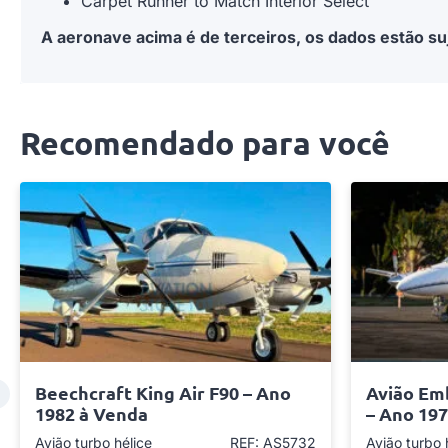
Carpet Runner to Match Interior Select
A aeronave acima é de terceiros, os dados estão suj
Recomendado para você
Beechcraft King Air F90 – Ano
Avião Em
1982 à Venda
– Ano 19
Avião turbo hélice
REF: AS5732
Avião turbo 