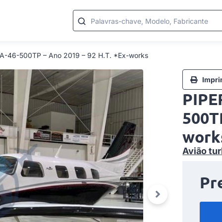
Palavras-chave, Modelo, Fabricante
-46-500TP – Ano 2019 – 92 H.T. *Ex-works
Impri
PIPE
500TP
work
Avião tur
Pr