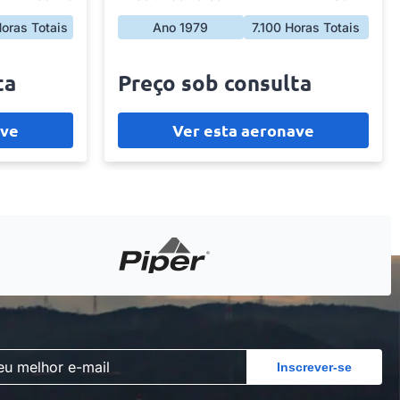
oras Totais
Ano 1979
7.100 Horas Totais
ta
Preço sob consulta
ave
Ver esta aeronave
Inscrever-se