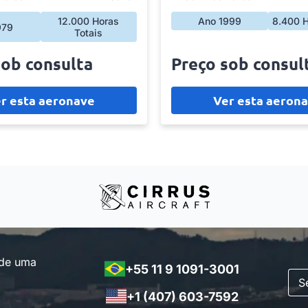
12.000 Horas
Ano 1999
8.400 H
979
Totais
sob consulta
Preço sob consul
r esta aeronave
Ver esta aeron
 de uma
+55 11 9 1091-3001
+1 (407) 603-7592