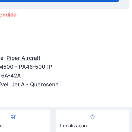
endida
te
Piper Aircraft
M500 - PA46-500TP
T6A-42A
vel
Jet A - Querosene
ão
Localização