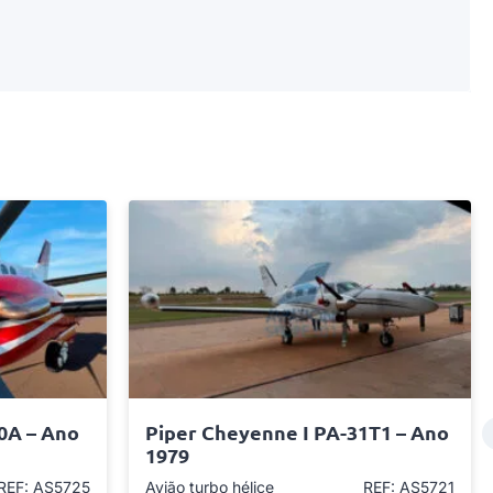
0A – Ano
Piper Cheyenne I PA-31T1 – Ano
1979
REF: AS5725
Avião turbo hélice
REF: AS5721