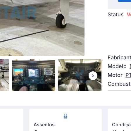
Status
V
Fabrican
Modelo
Motor
P
Combustí
Assentos
Condiç