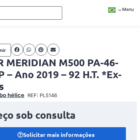
Menu
mir
R MERIDIAN M500 PA-46-
 – Ano 2019 – 92 H.T. *Ex-
s
bo hélice
REF: PL5146
eço sob consulta
Solicitar mais informações