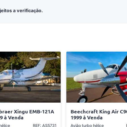
eitos a verificação.
braer Xingu EMB-121A
Beechcraft King Air C9
79 à Venda
1999 à Venda
hélice
REF: AS5731
Avião turbo hélice