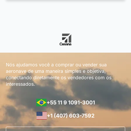
Nós ajudamos você a comprar ou vender sua
aeronave de uma maneira simples e objetiva,
conectando diretamente os vendedores com os
interessados.
+55 11 9 1091-3001
+1 (407) 603-7592