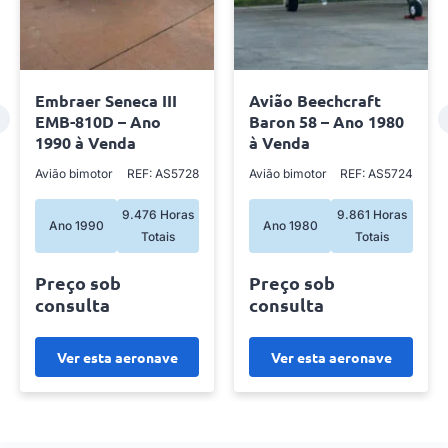
Embraer Seneca III
Avião Beechcraft
EMB-810D – Ano
Baron 58 – Ano 1980
1990 à Venda
à Venda
Avião bimotor
REF: AS5728
Avião bimotor
REF: AS5724
9.476 Horas
9.861 Horas
Ano 1990
Ano 1980
Totais
Totais
Preço sob
Preço sob
consulta
consulta
Ver esta aeronave
Ver esta aeronave